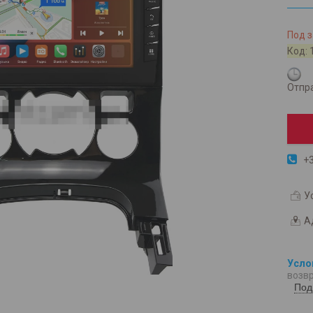
Под з
Код:
Отпра
+3
У
А
возвр
Под