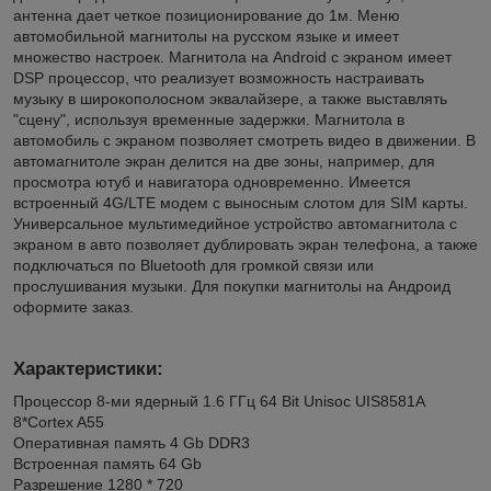
антенна дает четкое позиционирование до 1м. Меню
автомобильной магнитолы на русском языке и имеет
множество настроек. Магнитола на Android с экраном имеет
DSP процессор, что реализует возможность настраивать
музыку в широкополосном эквалайзере, а также выставлять
"сцену", используя временные задержки. Магнитола в
автомобиль с экраном позволяет смотреть видео в движении. В
автомагнитоле экран делится на две зоны, например, для
просмотра ютуб и навигатора одновременно. Имеется
встроенный 4G/LTE модем с выносным слотом для SIM карты.
Универсальное мультимедийное устройство автомагнитола с
экраном в авто позволяет дублировать экран телефона, а также
подключаться по Bluetooth для громкой связи или
прослушивания музыки. Для покупки магнитолы на Андроид
оформите заказ.
Характеристики:
Процессор 8-ми ядерный 1.6 ГГц 64 Bit Unisoc UIS8581A
8*Cortex A55
Оперативная память 4 Gb DDR3
Встроенная память 64 Gb
Разрешение 1280 * 720