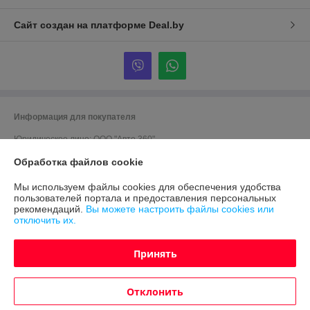
Сайт создан на платформе Deal.by
Информация для покупателя
Юридическое лицо:
ООО "Авто 360"
г. Минск, ул. Грушевская 124
Обработка файлов cookie
Регистрационный номер ЕГР: 191635176
Мы используем файлы cookies для обеспечения удобства
УНП: 191635176
пользователей портала и предоставления персональных
рекомендаций.
Вы можете настроить файлы cookies или
Регистрационный орган: Мингорисполком
отключить их.
Дата регистрации компании: 12.09.2012
Принять
Ссылка на свидетельство/лицензию
Ссылка на свидетельство/лицензию
Отклонить
Местонахождение книги жалоб и предложений: ул. Грушевская