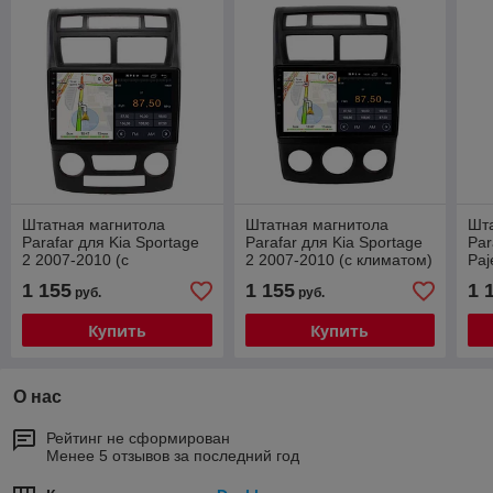
Штатная магнитола
Штатная магнитола
Шт
Parafar для Kia Sportage
Parafar для Kia Sportage
Par
2 2007-2010 (с
2 2007-2010 (с климатом)
Paj
кондиционером) на
на Android 14 (4/6Gb/4G)
And
1 155
1 155
1 
руб.
руб.
Android 14 (4/6Gb/4G)
Купить
Купить
О нас
Рейтинг не сформирован
Менее 5 отзывов за последний год