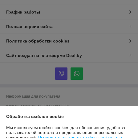
График работы
Полная версия сайта
Политика обработки cookies
Сайт создан на платформе Deal.by
Информация для покупателя
Юридическое лицо:
ООО "Авто 360"
г. Минск, ул. Грушевская 124
Обработка файлов cookie
Регистрационный номер ЕГР: 191635176
Мы используем файлы cookies для обеспечения удобства
УНП: 191635176
пользователей портала и предоставления персональных
рекомендаций.
Вы можете настроить файлы cookies или