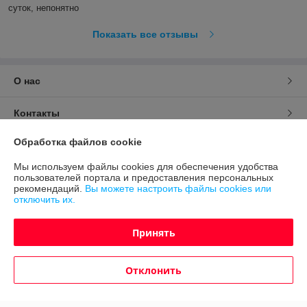
суток, непонятно
Показать все отзывы
О нас
Контакты
Обработка файлов cookie
Доставка и оплата
Мы используем файлы cookies для обеспечения удобства
пользователей портала и предоставления персональных
График работы
рекомендаций.
Вы можете настроить файлы cookies или
отключить их.
Полная версия сайта
Принять
Политика обработки cookies
Отклонить
Сайт создан на платформе Deal.by