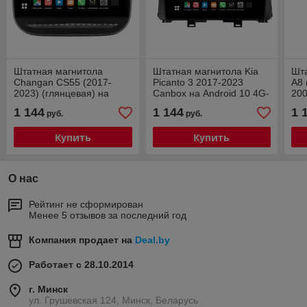
Штатная магнитола
Штатная магнитола Kia
Шта
Changan CS55 (2017-
Picanto 3 2017-2023
A8 
2023) (глянцевая) на
Canbox на Android 10 4G-
200
Android 10 (4G-SIM, 4/64,
SIM, 2/32, TS18, DSP,
10 
1 144
1 144
1 
руб.
руб.
DSP, QLed
QLed
DSP
Купить
Купить
О нас
Рейтинг не сформирован
Менее 5 отзывов за последний год
Компания продает на
Deal.by
Работает с 28.10.2014
г. Минск
ул. Грушевская 124, Минск, Беларусь