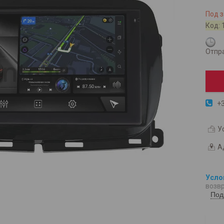
Под з
Код:
Отпра
+3
У
А
возвр
Под