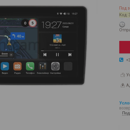
Под з
Код:
Отпра
+3
У
А
возвр
Под