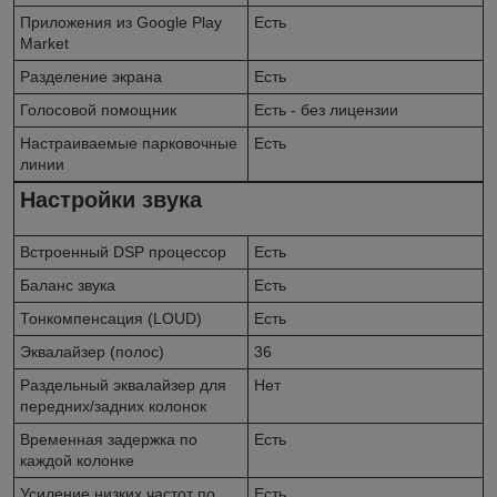
Приложения из Google Play
Есть
Market
Разделение экрана
Есть
Голосовой помощник
Есть - без лицензии
Настраиваемые парковочные
Есть
линии
Настройки звука
Встроенный DSP процессор
Есть
Баланс звука
Есть
Тонкомпенсация (LOUD)
Есть
Эквалайзер (полос)
36
Раздельный эквалайзер для
Нет
передних/задних колонок
Временная задержка по
Есть
каждой колонке
Усиление низких частот по
Есть