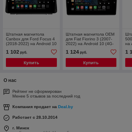
Штатная магнитола
Штатная магнитола OEM
Шта
Canbox для Ford Focus 4
для Fiat Fiorino 3 (2007-
500
(2018-2022) на Android 10
2022) на Android 10 (4G-
на 
(4G-SIM, 2/32, DSP, QLed)
SIM, 2/32, DSP, QLed)
2/3
1 102
1 124
1 
руб.
руб.
С крутилками
Купить
Купить
О нас
Рейтинг не сформирован
Менее 5 отзывов за последний год
Компания продает на
Deal.by
Работает с 28.10.2014
г. Минск