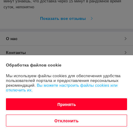
минут узнаешь, что доставка через 15 минут в рандомное время 
суток, непонятно
Показать все отзывы
О нас
Контакты
Обработка файлов cookie
Доставка и оплата
Мы используем файлы cookies для обеспечения удобства
пользователей портала и предоставления персональных
График работы
рекомендаций.
Вы можете настроить файлы cookies или
отключить их.
Полная версия сайта
Принять
Политика обработки cookies
Отклонить
Сайт создан на платформе Deal.by