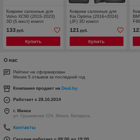
Коврики салонные для
Коврики салонные для
Ков
Volvo XC90 (2015-2023)
Kia Optima (2016+2024)
BMW
3D (5 мест) компл
(JF) 3D компл
F8
133
121
12
руб.
руб.
Купить
Купить
О нас
Рейтинг не сформирован
Менее 5 отзывов за последний год
Компания продает на
Deal.by
Работает с 28.10.2014
г. Минск
ул. Грушевская 124, Минск, Беларусь
Контакты
Сегодня работает с 09:00 до 19:00