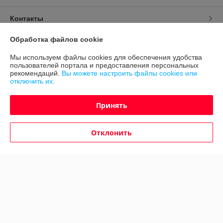
Контакты
Обработка файлов cookie
Доставка и оплата
Мы используем файлы cookies для обеспечения удобства
пользователей портала и предоставления персональных
График работы
рекомендаций.
Вы можете настроить файлы cookies или
отключить их.
Полная версия сайта
Принять
Политика обработки cookies
Отклонить
Сайт создан на платформе Deal.by
Информация для покупателя
Юридическое лицо:
ООО "Авто 360"