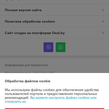
Полная версия сайта
Политика обработки cookies
Сайт создан на платформе Deal.by
Информация для покупателя
Юридическое лицо:
ООО "Авто 360"
г. Минск, ул. Грушевская 124
Обработка файлов cookie
Регистрационный номер ЕГР: 191635176
Мы используем файлы cookies для обеспечения удобства
УНП: 191635176
пользователей портала и предоставления персональных
рекомендаций.
Вы можете настроить файлы cookies или
Регистрационный орган: Мингорисполком
отключить их.
Дата регистрации компании: 12.09.2012