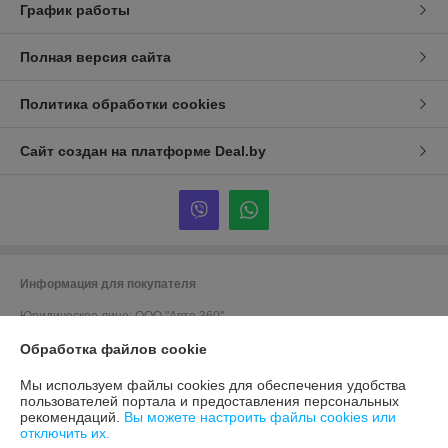
График работы
Полная версия сайта
Политика обработки cookies
Сайт создан на платформе Deal.by
Информация для покупателя
Юридическое лицо:
ООО "Авто 360"
г. Минск, ул. Грушевская 124
Обработка файлов cookie
Регистрационный номер ЕГР: 191635176
Мы используем файлы cookies для обеспечения удобства
УНП: 191635176
пользователей портала и предоставления персональных
рекомендаций.
Вы можете настроить файлы cookies или
Регистрационный орган: Мингорисполком
отключить их.