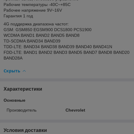
Рабочие температуры -40С~+85С
Рабочее напряжение 9V~16V
Гарантия 1 год
4G поддержка диапазона частот:
GSM: GSM850 EGSM900 DCS1800 PCS1900
WCDMA:BAND1 BAND2 BAND5 BAND8
TD-SCDMA:BAND34 BAND39
TDD-LTE: BAND34 BAND38 BAND39 BAND40 BAND41N
FDD-LTE: BAND1 BAND2 BAND3 BAND5 BAND7 BAND8 BAND20
BAND28A
Скрыть
Характеристики
Основные
Производитель
Chevrolet
Условия доставки