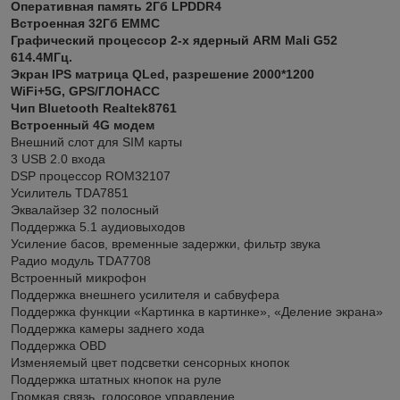
Оперативная память 2Гб LPDDR4
Встроенная 32Гб EMMC
Графический процессор 2-х ядерный ARM Mali G52
614.4МГц.
Экран IPS матрица QLed, разрешение 2000*1200
WiFi+5G, GPS/ГЛОНАСС
Чип Bluetooth Realtek8761
Встроенный 4G модем
Внешний слот для SIM карты
3 USB 2.0 входа
DSP процессор ROM32107
Усилитель TDA7851
Эквалайзер 32 полосный
Поддержка 5.1 аудиовыходов
Усиление басов, временные задержки, фильтр звука
Радио модуль TDA7708
Встроенный микрофон
Поддержка внешнего усилителя и сабвуфера
Поддержка функции «Картинка в картинке», «Деление экрана»
Поддержка камеры заднего хода
Поддержка OBD
Изменяемый цвет подсветки сенсорных кнопок
Поддержка штатных кнопок на руле
Громкая связь, голосовое управление