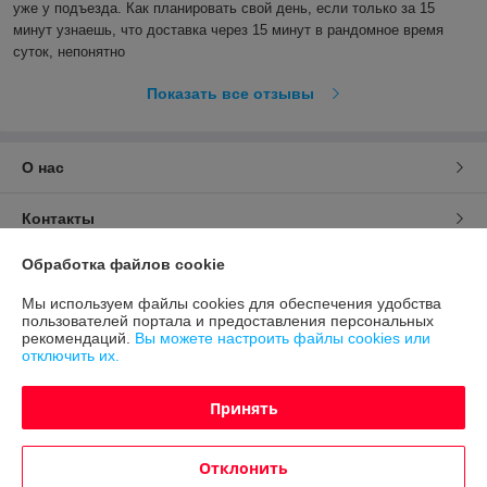
уже у подъезда. Как планировать свой день, если только за 15 
минут узнаешь, что доставка через 15 минут в рандомное время 
суток, непонятно
Показать все отзывы
О нас
Контакты
Обработка файлов cookie
Доставка и оплата
Мы используем файлы cookies для обеспечения удобства
пользователей портала и предоставления персональных
График работы
рекомендаций.
Вы можете настроить файлы cookies или
отключить их.
Полная версия сайта
Принять
Политика обработки cookies
Отклонить
Сайт создан на платформе Deal.by