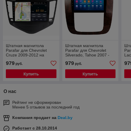
Штатная магнитола
Штатная магнитола
Шт
Parafar для Chevrolet
Parafar для Chevrolet
Par
Cruze 2009-2012 на
Silverado, Tahoe 2007 -
Lac
Android 13 (2/32Gb + 4G)
2014 на Android 13
And
979
979
97
руб.
руб.
(2/32Gb + 4G)
(P
Купить
Купить
О нас
Рейтинг не сформирован
Менее 5 отзывов за последний год
Компания продает на
Deal.by
Работает с 28.10.2014