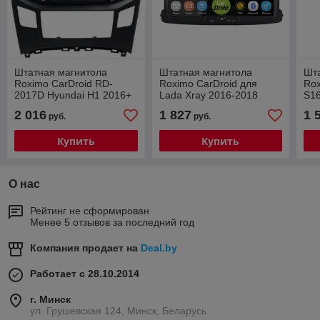
Штатная магнитола
Штатная магнитола
Шт
Roximo CarDroid RD-
Roximo CarDroid для
Ro
2017D Hyundai H1 2016+
Lada Xray 2016-2018
S16
(Android 8.0) DSP
(Android 8.0) DSP
III
2 016
1 827
1 
руб.
руб.
8.1
Купить
Купить
О нас
Рейтинг не сформирован
Менее 5 отзывов за последний год
Компания продает на
Deal.by
Работает с 28.10.2014
г. Минск
ул. Грушевская 124, Минск, Беларусь