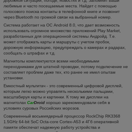
дорожной ситуации, погоде, новостях и т.д. Запомнит Ваши
любимые и часто посещаемые места. Найдет с помощью
голосового поиска контакты в телефонной книге и позвонит
через Bluetooth по громкой связи на выбранный номер.
Система работает на ОС Android 8.0, что дает возможность
использовать огромное множество приложений Play Market,
разработанных для операционной системы Андройд. Т.е.
может отображать карты и маршруты с учетом пробок,
дорожную информацию, предупреждать о камерах и радарах,
сообщать о штрафах и т.д.
Магнитолы комплектуются всеми необходимыми
переходниками для штатной проводки, потому подключение не
составляет проблем даже тех, кто ранее не имел опытам
установки.
Емкостный мультитач - это современный цифровой дисплей,
которым легко можно управлять несколькими пальцами,
масштабируя карты и картинки. К тому же дисплеи на
магнитолах
Car
Droid
хорошо зарекомендовали себя в
условиях суровых Российских морозов.
Современный восьмиядерный процессор
RockChip RK3368
1.5GHz 64-bit SoC Octa-core Cortex-A53
и 4Гб оперативной
памяти обеспечат надежную работу устройства и