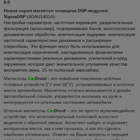
8.0
Новая серия магнитол оснащена DSP-модулем
SigmaDSP
(ADAU1401A):
​Настройка параметров: частотная коррекция, разделительная
фильтрация (кроссовер), подчеркивание басов, многополосная
динамическая обработка, компенсация задержки, компенсация
частотной характеристики динамиков и расширение
стереобазы. Эти функции могут быть использованы для
компенсации ограничений, накладываемых физическими
характеристиками реальных динамиков, усилителей и сред
окружения, которая дает значительное улучшение качества
восприятия звука.
15-ти​
полосный эквалайзер.
Магнитолы
Car
Droid
- это новейшее поколение штатных
головных устройств (ГУ или ШГУ), устанавливаемых в штатное
место автомобиля. Магнитола отлично вписывается в дизайн
автомобильной панели, управляется кнопками на руле и
интегрируется со штатными системами автомобиля.
Штатные магнитолы
Car
Droid
– это не просто мультимедийное
устройство, это интеллектуальный голосовой ассистент
водителя с обратной связью. Ассистент найдет и подскажет
интересные места, как к ним проехать, и как это сделать
наиболее оптимально. Ответит на Ваши вопросы о текущей