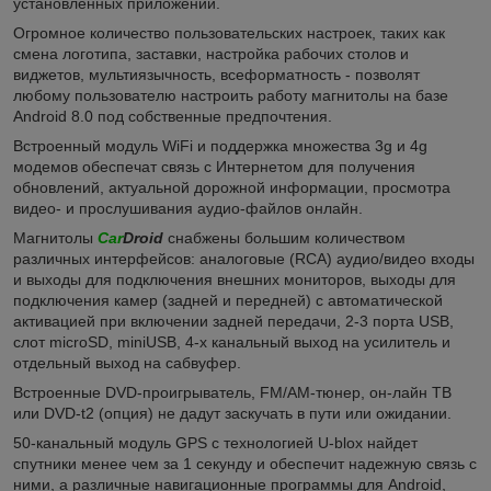
установленных приложений.
Огромное количество пользовательских настроек, таких как
смена логотипа, заставки, настройка рабочих столов и
виджетов, мультиязычность, всеформатность - позволят
любому пользователю настроить работу магнитолы на базе
Android 8.0 под собственные предпочтения.
Встроенный модуль WiFi и поддержка множества 3g и 4g
модемов обеспечат связь с Интернетом для получения
обновлений, актуальной дорожной информации, просмотра
видео- и прослушивания аудио-файлов онлайн.
Магнитолы
Car
Droid
снабжены большим количеством
различных интерфейсов: аналоговые (RCA) аудио/видео входы
и выходы для подключения внешних мониторов, выходы для
подключения камер (задней и передней) с автоматической
активацией при включении задней передачи, 2-3 порта USB,
слот microSD, miniUSB, 4-х канальный выход на усилитель и
отдельный выход на сабвуфер.
Встроенные DVD-проигрыватель, FM/AM-тюнер, он-лайн ТВ
или DVD-t2 (опция) не дадут заскучать в пути или ожидании.
50-канальный модуль GPS с технологией U-blox найдет
спутники менее чем за 1 секунду и обеспечит надежную связь с
ними, а различные навигационные программы для Android,