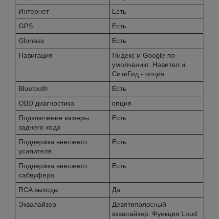
Интернет
Есть
GPS
Есть
Glonass
Есть
Навигация
Яндекс и Googlе по
умолчанию. Навител и
СитиГид - опция.
Bluetooth
Есть
OBD диагностика
опция
Подключение камеры
Есть
заднего хода
Поддержка внешнего
Есть
усилителя
Поддержка внешнего
Есть
сабвуфера
RCA выходы
Да
Эквалайзер
Девятиполосный
эквалайзер. Функция Loud