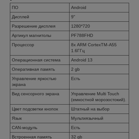
ПО
Android
Дисплей
9"
Разрешение дисплея
1280*720
Артикул магнитолы
PF788FHD
Процессор
8х ARM CortexTM-A55
1.6ГГц
Операционная система
Android 13
Оперативная память
2 gb
Управление яркостью
Есть
экрана
Вид сенсорного экрана
Управление Multi Touch
(емкостной морозостокий).
Цвет подсветки кнопок
Штатный на выбор
Язык
Мультиязычный
CAN-модуль
Есть
Встроенная память
32 gb