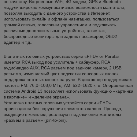
по качеству. Встроенные WiFi, 4G модем, GPS и Bluetooth
модули широкие коммуникативные возможности магнитоле,
позволяя выходить с данного устройства в Интернет,
использовать онлайн и офлайн навигацию, пользоваться
громкой связью, голосовым управлением и подключать
различные дополнительные устройства, такие как,
беспроводные мониторы для задних пассажиров, OBD2
адаптер и т.д..
В штатных головных устройствах серии «FHD» от Parafar
имеется RCA выход под усилитель + сабвуфер, RCA
аудио\видео AUX, RCA разъем под заднюю камеру, 2 USB
разъема, изменяемый цвет подсветки сенсорных кнопок,
поддержка штатных кнопок на руле. Радиотюнер поддерживает
частоты FM: 76,0–108,0 МГц, AM: 522–1620 кГц. Операционная
система Android 13 позволяет использовать функцию «картинка
в картинке» и «деление экрана».
Установка штатных головных устройств серии «FHD»
производится без нарушения элементов салона. Провода,
входящие в комплект, реализуют подключение магнитолы
«разъем в разъем» (pin-to-pin).