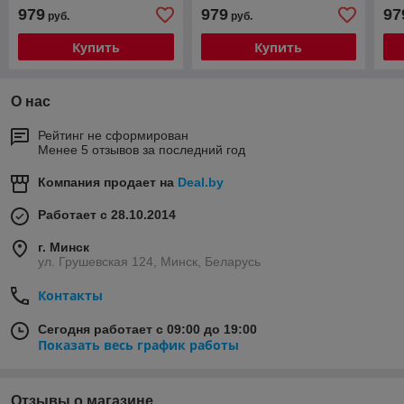
Android 13 (2/32Gb + 4G)
13 (2/32Gb + 4G)
13 
979
979
97
руб.
руб.
(PF440FHD)
(PF700FHD)
(P
Купить
Купить
О нас
Рейтинг не сформирован
Менее 5 отзывов за последний год
Компания продает на
Deal.by
Работает с 28.10.2014
г. Минск
ул. Грушевская 124, Минск, Беларусь
Контакты
Сегодня работает с 09:00 до 19:00
Показать весь график работы
Отзывы о магазине