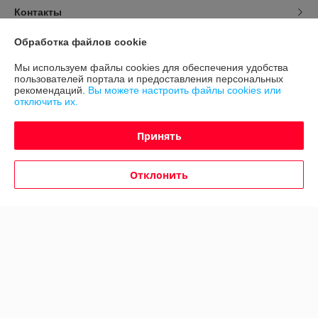
Контакты
Обработка файлов cookie
Доставка и оплата
Мы используем файлы cookies для обеспечения удобства
пользователей портала и предоставления персональных
График работы
рекомендаций.
Вы можете настроить файлы cookies или
отключить их.
Полная версия сайта
Принять
Политика обработки cookies
Отклонить
Сайт создан на платформе Deal.by
Информация для покупателя
Юридическое лицо:
ООО "Авто 360"
г. Минск, ул. Грушевская 124