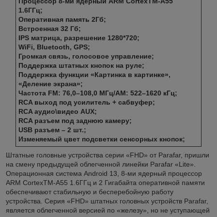
Процессор 8-ми ядерный ARM CortexTM-A55
1.6ГГц;
Оперативная память 2Гб;
Встроенная 32 Гб;
IPS матрица, разрешение 1280*720;
WiFi, Bluetooth, GPS;
Громкая связь, голосовое управление;
Поддержка штатных кнопок на руле;
Поддержка функции «Картинка в картинке»,
«Деление экрана»;
Частота FM: 76,0–108,0 МГц/AM: 522–1620 кГц;
RCA выход под усилитель + сабвуфер;
RCA аудио\видео AUX;
RCA разъем под заднюю камеру;
USB разъем – 2 шт.;
Изменяемый цвет подсветки сенсорных кнопок;
Штатные головные устройства серии «FHD» от Parafar, пришли
на смену предыдущей облегченной линейки Parafar «Lite».
Операционная система Android 13, 8-ми ядерный процессор
ARM CortexTM-A55 1.6ГГц и 2 Гигабайта оперативной памяти
обеспечивают стабильную и бесперебойную работу
устройства. Серия «FHD» штатных головных устройств Parafar,
является облегченной версией по «железу», но не уступающей