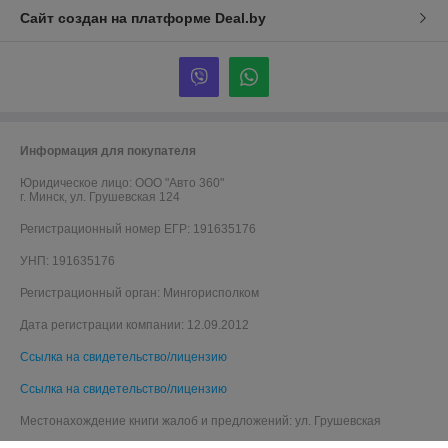
Сайт создан на платформе Deal.by
Информация для покупателя
Юридическое лицо:
ООО "Авто 360"
г. Минск, ул. Грушевская 124
Регистрационный номер ЕГР: 191635176
УНП: 191635176
Регистрационный орган: Мингорисполком
Дата регистрации компании: 12.09.2012
Ссылка на свидетельство/лицензию
Ссылка на свидетельство/лицензию
Местонахождение книги жалоб и предложений: ул. Грушевская