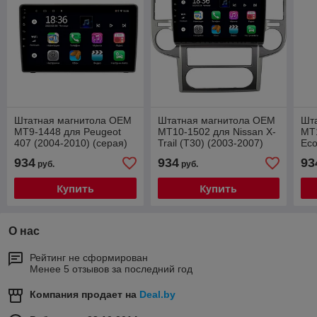
Штатная магнитола OEM
Штатная магнитола OEM
Шт
MT9-1448 для Peugeot
MT10-1502 для Nissan X-
MT1
407 (2004-2010) (серая)
Trail (T30) (2003-2007)
Eco
на Android 10 CarPlay
2/32 на Android 10
And
934
934
93
руб.
руб.
CarPlay
Купить
Купить
О нас
Рейтинг не сформирован
Менее 5 отзывов за последний год
Компания продает на
Deal.by