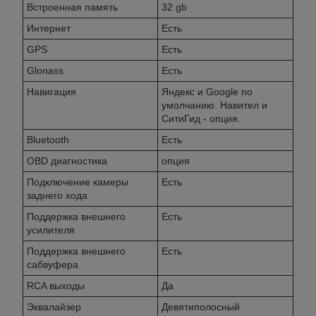
Встроенная память
32 gb
Интернет
Есть
GPS
Есть
Glonass
Есть
Навигация
Яндекс и Googlе по
умолчанию. Навител и
СитиГид - опция.
Bluetooth
Есть
OBD диагностика
опция
Подключение камеры
Есть
заднего хода
Поддержка внешнего
Есть
усилителя
Поддержка внешнего
Есть
сабвуфера
RCA выходы
Да
Эквалайзер
Девятиполосный