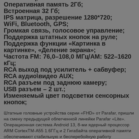
Оперативная память 2Гб;
Встроенная 32 Гб;
IPS матрица, разрешение 1280*720;
WiFi, Bluetooth, GPS;
Громкая связь, голосовое управление;
Поддержка штатных кнопок на руле;
Поддержка функции «Картинка в
картинке», «Деление экрана»;
Частота FM: 76,0–108,0 МГц/AM: 522–1620
кГц;
RCA выход под усилитель + сабвуфер;
RCA аудио\видео AUX;
RCA разъем под заднюю камеру;
USB разъем – 2 шт.;
Изменяемый цвет подсветки сенсорных
кнопок;
Штатные головные устройства серии «FHD» от Parafar, пришли
на смену предыдущей облегченной линейки Parafar «Lite».
Операционная система Android 13, 8-ми ядерный процессор
ARM CortexTM-A55 1.6ГГц и 2 Гигабайта оперативной памяти
обеспечивают стабильную и бесперебойную работу