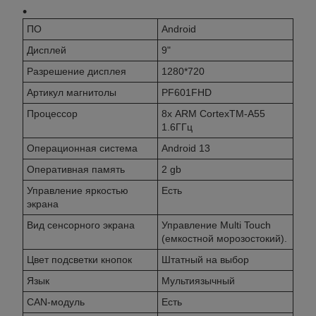
ПО
Android
Дисплей
9"
Разрешение дисплея
1280*720
Артикул магнитолы
PF601FHD
Процессор
8х ARM CortexTM-A55
1.6ГГц
Операционная система
Android 13
Оперативная память
2 gb
Управление яркостью
Есть
экрана
Вид сенсорного экрана
Управление Multi Touch
(емкостной морозостокий).
Цвет подсветки кнопок
Штатный на выбор
Язык
Мультиязычный
CAN-модуль
Есть