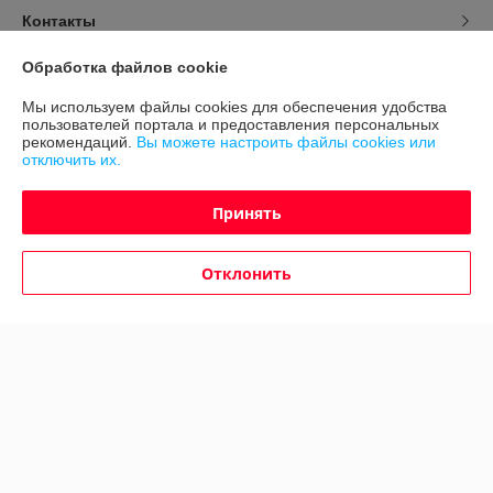
Контакты
Обработка файлов cookie
Доставка и оплата
Мы используем файлы cookies для обеспечения удобства
пользователей портала и предоставления персональных
График работы
рекомендаций.
Вы можете настроить файлы cookies или
отключить их.
Полная версия сайта
Принять
Политика обработки cookies
Отклонить
Сайт создан на платформе Deal.by
Информация для покупателя
Юридическое лицо:
ООО "Авто 360"
г. Минск, ул. Грушевская 124