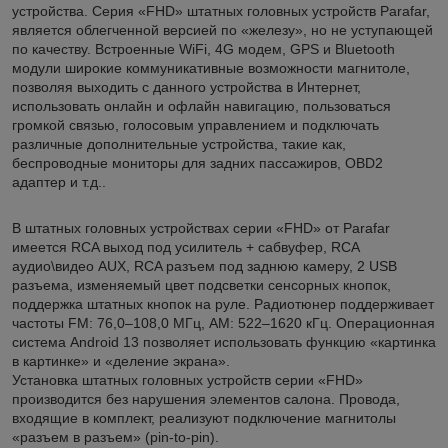
устройства. Серия «FHD» штатных головных устройств Parafar,
является облегченной версией по «железу», но не уступающей
по качеству. Встроенные WiFi, 4G модем, GPS и Bluetooth
модули широкие коммуникативные возможности магнитоле,
позволяя выходить с данного устройства в Интернет,
использовать онлайн и офлайн навигацию, пользоваться
громкой связью, голосовым управлением и подключать
различные дополнительные устройства, такие как,
беспроводные мониторы для задних пассажиров, OBD2
адаптер и т.д..
В штатных головных устройствах серии «FHD» от Parafar
имеется RCA выход под усилитель + сабвуфер, RCA
аудио\видео AUX, RCA разъем под заднюю камеру, 2 USB
разъема, изменяемый цвет подсветки сенсорных кнопок,
поддержка штатных кнопок на руле. Радиотюнер поддерживает
частоты FM: 76,0–108,0 МГц, AM: 522–1620 кГц. Операционная
система Android 13 позволяет использовать функцию «картинка
в картинке» и «деление экрана».
Установка штатных головных устройств серии «FHD»
производится без нарушения элементов салона. Провода,
входящие в комплект, реализуют подключение магнитолы
«разъем в разъем» (pin-to-pin).