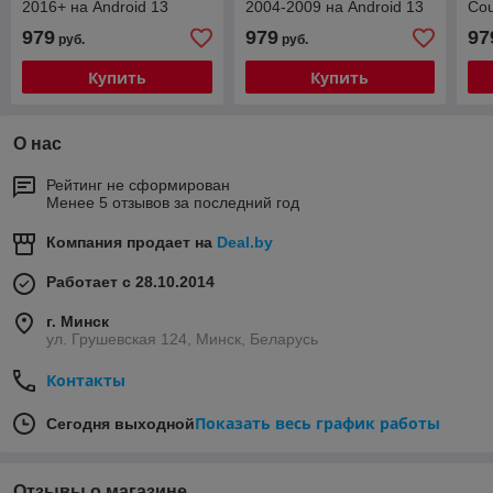
2016+ на Android 13
2004-2009 на Android 13
Cou
(2/32Gb + 4G)
(2/32Gb + 4G)
13 
979
979
97
руб.
руб.
(PF800FHD)
(PF161FHD)
(P
Купить
Купить
О нас
Рейтинг не сформирован
Менее 5 отзывов за последний год
Компания продает на
Deal.by
Работает с 28.10.2014
г. Минск
ул. Грушевская 124, Минск, Беларусь
Контакты
Показать весь график работы
Сегодня выходной
Отзывы о магазине