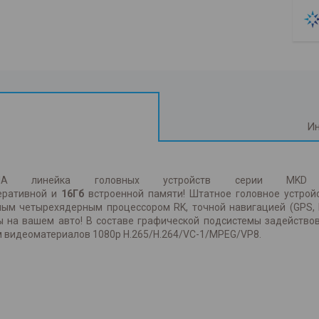
Ин
DIA линейка головных устройств серии M
еративной и
16Гб
встроенной памяти! Штатное головное устройс
ым четырехядерным процессором RK, точной навигацией (GPS, 
 на вашем авто! В составе графической подсистемы задействова
м видеоматериалов 1080p H.265/H.264/VC-1/MPEG/VP8.