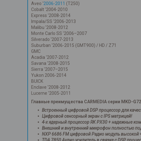
Aveo '
2006-2011
(T250)
Cobalt '2004-2010
Express '2008-2014
Impala/SS '2006-2013
Malibu '2008-2012
Monte Carlo SS '2006–2007
Silverado '2007-2013
Suburban '2006-2015 (GMT900) / HD / Z71
GMC
Acadia '2007-2012
Savana '2008-2015
Sierra '2007–2015
Yukon 2006-2014
BUICK
Enclave '2008-2012
Lucerne '2005-2011
Главные преимущества CARMEDIA серии MKD-G72
Встроенный цифровой DSP процессор для качест
Цифровой сенсорный экран с IPS матрицей!
4
-х ядерный процессор RK PX30 + надежные ко
Внешний и внутренний микрофон полностью под
NXP 6686 FM цифровой Радио модуль высокой ч
TDA 7850 Аудио усилитель в связке с DSP проц