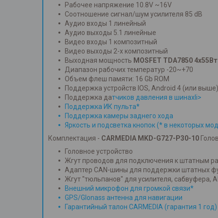
Рабочее напряжение 10.8V ~16V
Соотношение сигнал/шум усилителя 85 dB
Аудио входы 1 линейный
Аудио выходы 5.1 линейные
Видео входы 1 композитный
Видео выходы 2-х композитный
Выходная мощность
MOSFET TDA7850 4х55Вт
Диапазон рабочих температур -20~+70
Объем флеш памяти: 16 Gb ROM
Поддержка устройств IOS, Android 4 (или выше
Поддержка да
тчиков давления в шинахli>
Поддержка ИК пульта*
Поддержка камеры заднего хода
Яркость и подсветка кнопок (* в некоторых мо
Комплектация -
CARMEDIA MKD-G727-P30-10
Голов
Головное устройство
Жгут проводов для подключения к штатным р
Адаптер CAN-шины для поддержки штатных ф
Жгут "тюльпанов" для усилителя, сабвуфера, A
Внешний микрофон для громкой связи*
GPS/Glonass антенна для навигации
Гарантийный талон CARMEDIA (гарантия 1 год)