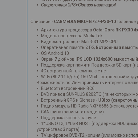
Сверхточная GPS+Glonass навигация!
Описание -
CARMEDIA MKD-G727-P30-10
Головное 
Архитектура процессора
Octa-Core RK PX30 4x
Модель процессора MediaTek
Видеоконтроллер - Mali-G31 MP2 GPU
Оперативная память
2 Гб, Встроенная память
OS Android 10
Экран
7
дюймов
IPS LCD 1024x600 емкост
ный
Поддержка карт памяти Поддержка SD карт (на 
4G встроенный - в комплекте нет
Wi-Fi (802.11 b/g/n) 150 Mbit - встроенный моду
Возможность по Wi-Fi принимать интернет с ваше
Bluetooth встроенный BC6
DVD привод SUNPLUS 8202TQ (*в некоторых мо
Встроенный GPS и Glonass -
UBlox (сверхточн
Радио модуль HD Radio NXP 6686 (используетс
CAN шина (зависит от модели)
Поддержка кнопок на руле
1*USB OTG, 1*USB HOST (поддержка HDD дисков, 
устройствах 3 порта)
TV цифровое DVB-T2 - опция (или можно испо