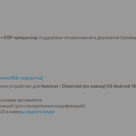
 +
DSP-процессор
, поддержка четырехомной и двухомной (премиу
)
делях RGB-подсветка)
ное устройство для
Hummer / Chevrolet (по списку)
OS Android 10
азъемам автомобиля
ункций (для определенных модификаций)
UX и каме
ры заднего вида>