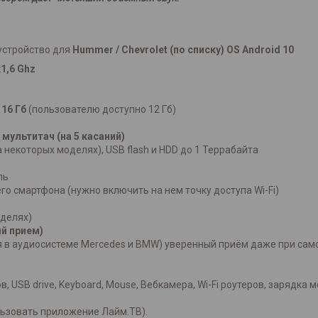
устройство для
Hummer / Chevrolet (по списку) OS Android 10
1,6 Ghz
 16 Гб
(пользователю доступно 12 Гб)
 мультитач (на 5 касаний)
некоторых моделях), USB flash и HDD до 1 Террабайта
ль
го смартфона (нужно включить на нем точку доступа Wi-Fi)
делях)
ый прием)
я в аудиосистеме Mercedes и BMW) уверенный приём даже при сам
USB drive, Keyboard, Mouse, Вебкамера, Wi-Fi роутеров, зарядка мо
льзовать приложение Лайм.ТВ).