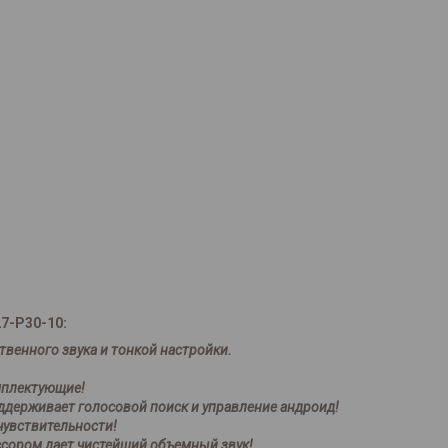
7-P30-10:
венного звука и тонкой настройки.
мплектующие!
держивает голосовой поиск и управление андроид!
увствительности!
ессором дает чистейший объемный звук!