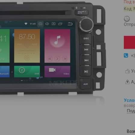
Под з
Код:
Отпра
+3
У
А
возвр
Под