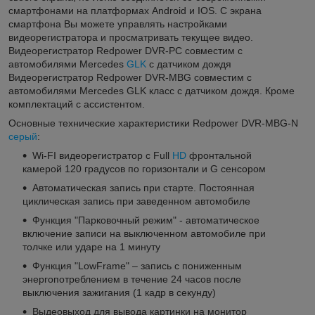
смартфонами на платформах Android и IOS. C экрана
смартфона Вы можете управлять настройками
видеорегистратора и просматривать текущее видео.
Видеорегистратор Redpower DVR-PC совместим с
автомобилями Mercedes
GLK
с датчиком дождя
Видеорегистратор Redpower DVR-MBG совместим с
автомобилями Mercedes GLK класс с датчиком дождя. Кроме
комплектаций с ассистентом.
Основные технические характеристики Redpower DVR-MBG-N
серый
:
Wi-FI видеорегистратор с Full
HD
фронтальной
камерой 120 градусов по горизонтали и G сенсором
​Автоматическая запись при старте. Постоянная
циклическая запись при заведенном автомобиле
Функция "Парковочный режим" - автоматическое
включение записи на выключенном автомобиле при
толчке или ударе на 1 минуту
Функция "LowFrame" – запись с пониженным
энергопотреблением в течение 24 часов после
выключения зажигания (1 кадр в секунду)
Выдеовыход для вывода картинки на монитор