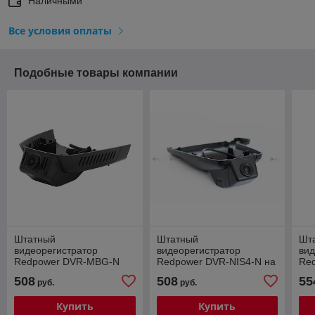
Наличными
Все условия оплаты
Подобные товары компании
Штатный
Штатный
Шт
видеорегистратор
видеорегистратор
вид
Redpower DVR-MBG-N
Redpower DVR-NIS4-N на
Re
черный на Mercedes-
Nissan X-Trail T32
Me
508
508
55
руб.
руб.
Benz GLK class X204
рестайлинг [внедорожник,
с а
рестайлинг
дал
Купить
Купить