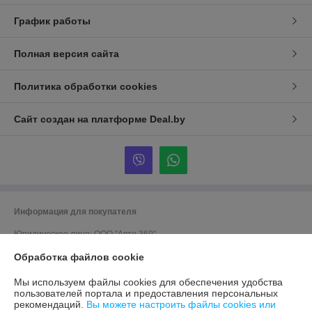
График работы
Полная версия сайта
Политика обработки cookies
Сайт создан на платформе Deal.by
Информация для покупателя
Юридическое лицо:
ООО "Авто 360"
г. Минск, ул. Грушевская 124
Обработка файлов cookie
Регистрационный номер ЕГР: 191635176
Мы используем файлы cookies для обеспечения удобства
УНП: 191635176
пользователей портала и предоставления персональных
рекомендаций.
Вы можете настроить файлы cookies или
Регистрационный орган: Мингорисполком