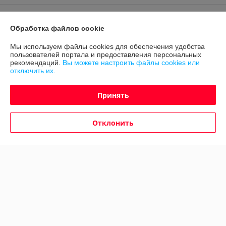
Доставка и оплата
Обработка файлов cookie
График работы
Мы используем файлы cookies для обеспечения удобства
пользователей портала и предоставления персональных
рекомендаций.
Вы можете настроить файлы cookies или
Полная версия сайта
отключить их.
Политика обработки cookies
Принять
Сайт создан на платформе Deal.by
Отклонить
Информация для покупателя
Юридическое лицо:
ООО "Авто 360"
г. Минск, ул. Грушевская 124
Регистрационный номер ЕГР: 191635176