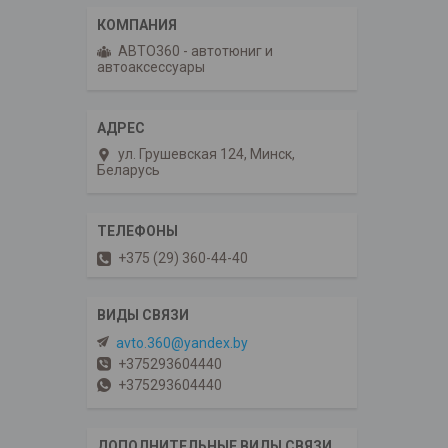
АВТО360 - автотюниг и
автоаксессуары
ул. Грушевская 124, Минск,
Беларусь
+375 (29) 360-44-40
avto.360@yandex.by
+375293604440
+375293604440