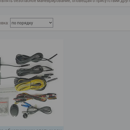
твлять безопасное маневрирование, оповещая о присутствии друго