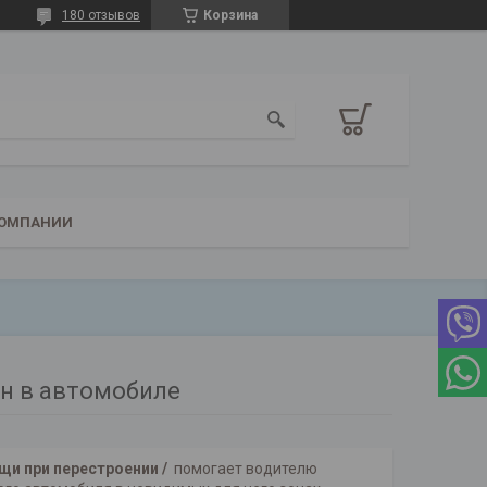
180 отзывов
Корзина
КОМПАНИИ
н в автомобиле
щи при перестроении /
помогает водителю