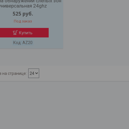
а обнаружении слепых зон
универсальная 24ghz
525
руб.
Под заказ
Купить
AZ20