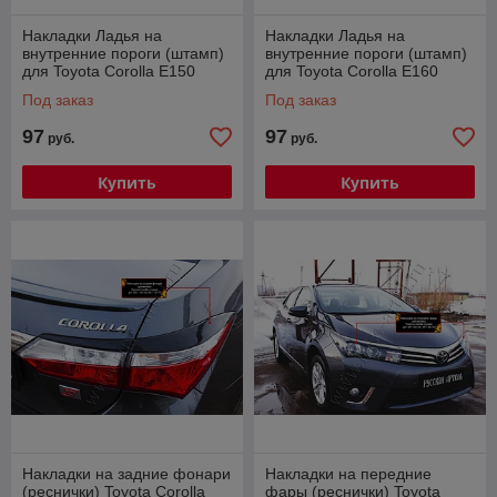
Накладки Ладья на
Накладки Ладья на
внутренние пороги (штамп)
внутренние пороги (штамп)
для Toyota Corolla E150
для Toyota Corolla E160
2007-2013. Артикул
2013-2019. Артикул
Под заказ
Под заказ
015.51.451
015.52.45
97
97
руб.
руб.
Купить
Купить
Накладки на задние фонари
Накладки на передние
(реснички) Toyota Corolla
фары (реснички) Toyota