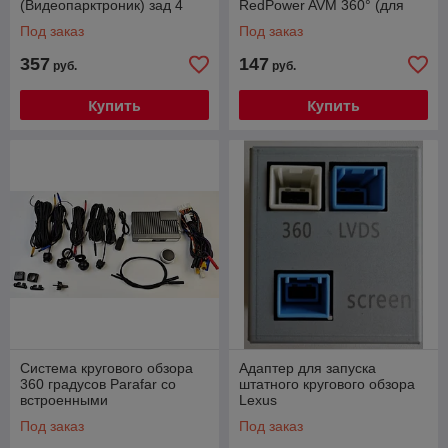
(Видеопарктроник) зад 4
RedPower AVM 360° (для
датчика
серии 710 SLIM)
Под заказ
Под заказ
357
147
руб.
руб.
Купить
Купить
Система кругового обзора
Адаптер для запуска
360 градусов Parafar со
штатного кругового обзора
встроенными
Lexus
динамическими линиями
Под заказ
Под заказ