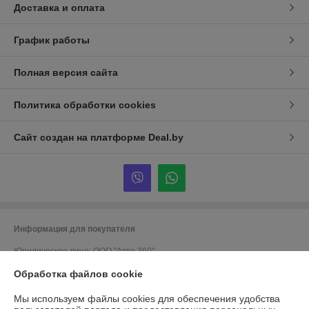
Доставка и оплата
График работы
Полная версия сайта
Политика обработки cookies
Сайт создан на платформе Deal.by
Информация для покупателя
Юридическое лицо:
ООО "Авто 360"
г. Минск, ул. Грушевская 124
Обработка файлов cookie
Регистрационный номер ЕГР: 191635176
Мы используем файлы cookies для обеспечения удобства
УНП: 191635176