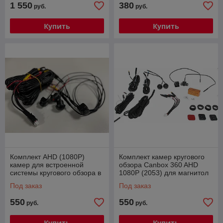
1 550
380
руб.
руб.
Купить
Купить
Комплект AHD (1080P)
Комплект камер кругового
камер для встроенной
обзора Canbox 360 AHD
системы кругового обзора в
1080P (2053) для магнитол
мониторах Radiola
на процессоре Unisoc (4
Под заказ
Под заказ
камеры)
550
550
руб.
руб.
Купить
Купить