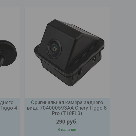
аднего
Оригинальная камера заднего
Tiggo 4
вида 704000593AA Chery Tiggo 8
)
Pro (T18FL3)
290
руб.
В наличии