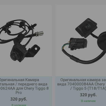
Оригинальная Камера
Оригинальная камера з
тальная / переднего вида
вида 704000084AA Chery 
0624AA для Chery Tiggo 8
/ Tiggo 5 (T18/T1A
Pro
320
руб.
320
руб.
В наличии
В наличии