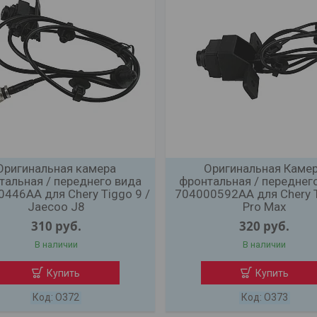
Оригинальная камера
Оригинальная Каме
тальная / переднего вида
фронтальная / переднег
446AA для Chery Tiggo 9 /
704000592AA для Chery 
Jaесoо J8
Pro Max
310
руб.
320
руб.
В наличии
В наличии
Купить
Купить
O372
O373