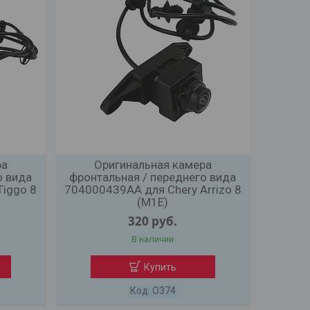
ра
Оригинальная камера
о вида
фронтальная / переднего вида
Tiggo 8
704000439AA для Chery Arrizo 8
(M1E)
320
руб.
В наличии
Купить
O374