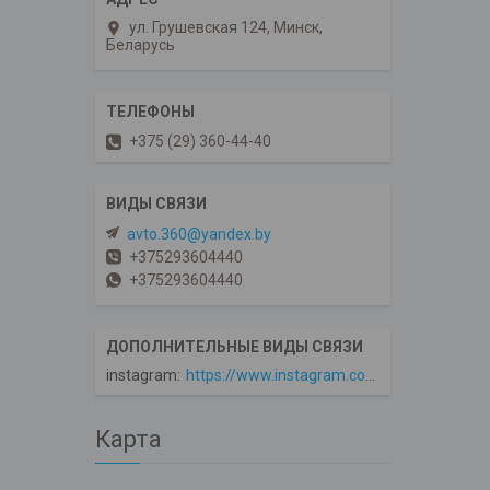
ул. Грушевская 124, Минск,
Беларусь
+375 (29) 360-44-40
avto.360@yandex.by
+375293604440
+375293604440
instagram
https://www.instagram.com/avto360
Карта