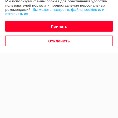
Мы используем файлы cookies для обеспечения удобства
Полная версия сайта
пользователей портала и предоставления персональных
рекомендаций.
Вы можете настроить файлы cookies или
отключить их.
Политика обработки cookies
Принять
Сайт создан на платформе Deal.by
Отклонить
Информация для покупателя
Юридическое лицо:
ООО "Авто 360"
г. Минск, ул. Грушевская 124
Регистрационный номер ЕГР: 191635176
УНП: 191635176
Регистрационный орган: Мингорисполком
Дата регистрации компании: 12.09.2012