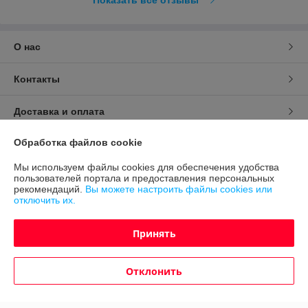
Показать все отзывы
О нас
Контакты
Доставка и оплата
Обработка файлов cookie
График работы
Мы используем файлы cookies для обеспечения удобства
Полная версия сайта
пользователей портала и предоставления персональных
рекомендаций.
Вы можете настроить файлы cookies или
отключить их.
Политика обработки cookies
Принять
Сайт создан на платформе Deal.by
Отклонить