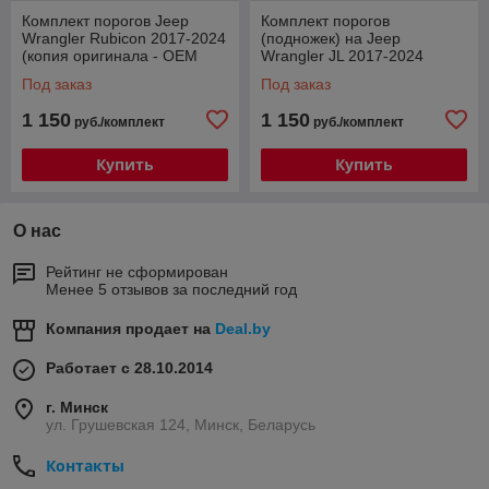
Комплект порогов Jeep
Комплект порогов
Wrangler Rubicon 2017-2024
(подножек) на Jeep
(копия оригинала - OEM
Wrangler JL 2017-2024
Style)
(копия оригинала - OEM
Под заказ
Под заказ
Style) 5 door
1 150
1 150
руб./комплект
руб./комплект
Купить
Купить
О нас
Рейтинг не сформирован
Менее 5 отзывов за последний год
Компания продает на
Deal.by
Работает с 28.10.2014
г. Минск
ул. Грушевская 124, Минск, Беларусь
Контакты