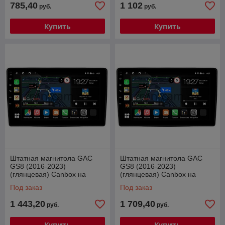
785,40
1 102
руб.
руб.
Купить
Купить
Штатная магнитола GAC
Штатная магнитола GAC
GS8 (2016-2023)
GS8 (2016-2023)
(глянцевая) Canbox на
(глянцевая) Canbox на
Android 10 (4G-SIM, 4/64,
Android 10 (4G-SIM, 8/128,
Под заказ
Под заказ
DSP, QLed)
DSP, QLed)
1 443,20
1 709,40
руб.
руб.
Купить
Купить