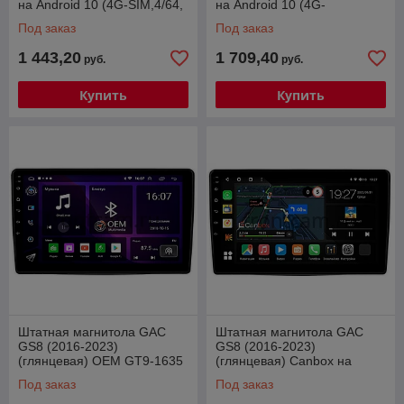
на Android 10 (4G-SIM,4/64,
на Android 10 (4G-
TS18, DSP, QLed)
SIM,8/128, TS18, DSP, QLed)
Под заказ
Под заказ
1 443,20
1 709,40
руб.
руб.
Купить
Купить
Штатная магнитола GAC
Штатная магнитола GAC
GS8 (2016-2023)
GS8 (2016-2023)
(глянцевая) OEM GT9-1635
(глянцевая) Canbox на
2/16 Android 10
Android 10 (4G-SIM, 2/32,
Под заказ
Под заказ
DSP, QLed)