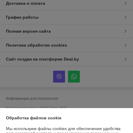
Доставка и оплата
График работы
Полная версия сайта
Политика обработки cookies
Сайт создан на платформе Deal.by
Информация для покупателя
Юридическое лицо:
ООО "Авто 360"
г. Минск, ул. Грушевская 124
Обработка файлов cookie
Регистрационный номер ЕГР: 191635176
Мы используем файлы cookies для обеспечения удобства
УНП: 191635176