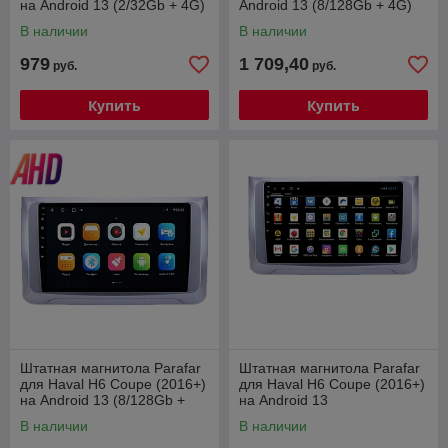
на Android 13 (2/32Gb + 4G)
Android 13 (8/128Gb + 4G)
(PF801FHD)
(PF800UHD)
В наличии
В наличии
979
1 709,40
руб.
руб.
Купить
Купить
Штатная магнитола Parafar
Штатная магнитола Parafar
для Haval H6 Coupe (2016+)
для Haval H6 Coupe (2016+)
на Android 13 (8/128Gb +
на Android 13
4G) (PF801UHD)
(PF801QLedXHD)
В наличии
В наличии