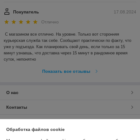
Покупатель
17.08.2024
Отлично
С магазином все отлично. На уровне. Только вот сторонняя 
курьерская служба так себе. Сообщают практически по факту, что 
уже у подъезда. Как планировать свой день, если только за 15 
минут узнаешь, что доставка через 15 минут в рандомное время 
суток, непонятно
Показать все отзывы
О нас
Контакты
Доставка и оплата
Обработка файлов cookie
График работы