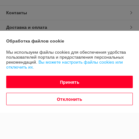
Контакты
Доставка и оплата
Обработка файлов cookie
График работы
Мы используем файлы cookies для обеспечения удобства
Полная версия сайта
пользователей портала и предоставления персональных
рекомендаций.
Вы можете настроить файлы cookies или
отключить их.
Политика обработки cookies
Принять
Сайт создан на платформе Deal.by
Отклонить
Информация для покупателя
Юридическое лицо:
ООО "Авто 360"