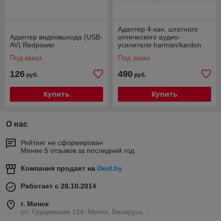
Адаптер 4-кан. штатного
Адаптер видеовыхода (USB-
оптического аудио-
AV) Redpower
усилителя harman/kardon
(Mercedes, BMW) и Bose
Под заказ
Под заказ
(Porsche Cayenne)
126
490
руб.
руб.
Купить
Купить
О нас
Рейтинг не сформирован
Менее 5 отзывов за последний год
Компания продает на
Deal.by
Работает с 28.10.2014
г. Минск
ул. Грушевская 124, Минск, Беларусь