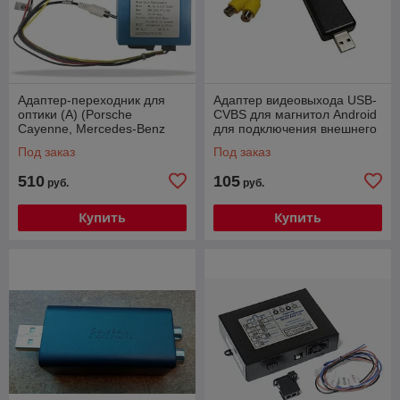
Адаптер-переходник для
Адаптер видеовыхода USB-
оптики (А) (Porsche
CVBS для магнитол Android
Cayenne, Mercedes-Benz
для подключения внешнего
w164, Volkswagen Touareg
монитора
Под заказ
Под заказ
11-17 и др.)
510
105
руб.
руб.
Купить
Купить