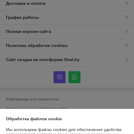
Доставка и оплата
График работы
Полная версия сайта
Политика обработки cookies
Сайт создан на платформе Deal.by
Информация для покупателя
Юридическое лицо:
ООО "Авто 360"
г. Минск, ул. Грушевская 124
Обработка файлов cookie
Регистрационный номер ЕГР: 191635176
Мы используем файлы cookies для обеспечения удобства
УНП: 191635176