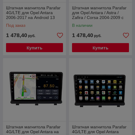
Штатная магнитола Parafar
Штатная магнитола Parafar
4G/LTE для Opel Antara
для Opel Antara / Astra /
2006-2017 на Android 13
Zafira / Corsa 2004-2009 с
(4/64gb)
DVD 4G/LTE black на
Под заказ
В наличии
Android
1 478,40
1 478,40
руб.
руб.
Купить
Купить
Штатная магнитола Parafar
Штатная магнитола Parafar
4G/LTE для Opel Antara на
4G/LTE для Opel Antara