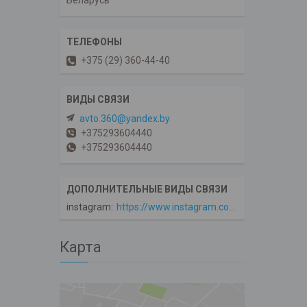
Беларусь
+375 (29) 360-44-40
avto.360@yandex.by
+375293604440
+375293604440
instagram
https://www.instagram.com/avto360
Карта