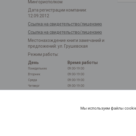
Мингорисполком
Дата регистрации компании:
12.09.2012
Ссылка на свидетельство/лицензию
Ссылка на свидетельство/лицензию
Местонахождение книги замечаний и
предложений: ул. Грушевская
Режим работы:
День
Время работы
Понедельник
09:00-19:00
Вторник
09:00-19:00
Среда
09:00-19:00
Четверг
09:00-19:00
Пятница
09:00-19:00
Суббота
Выходной
Воскресенье
Выходной
Мы используем файлы cookie