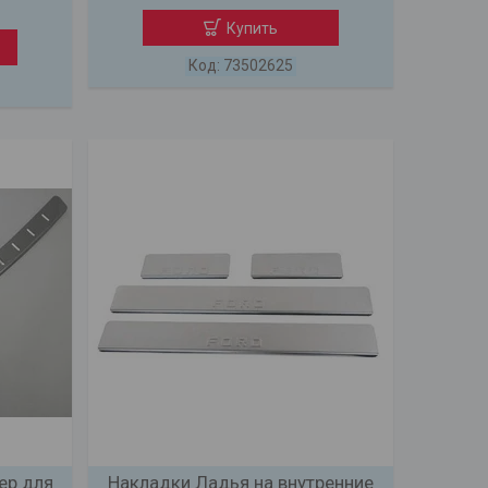
Купить
73502625
ер для
Накладки Ладья на внутренние