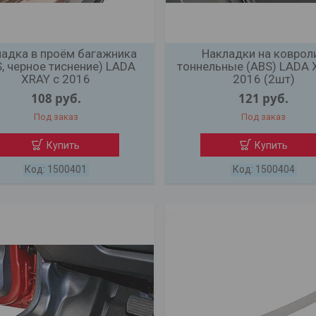
адка в проём багажника
Накладки на коврол
, черное тиснение) LADA
тоннельные (ABS) LADA 
XRAY с 2016
2016 (2шт)
108
руб.
121
руб.
Под заказ
Под заказ
Купить
Купить
1500401
1500404