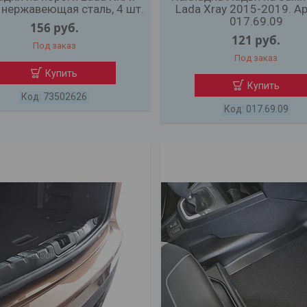
 нержавеющая сталь, 4 шт.
Lada Xray 2015-2019. А
017.69.09
156
руб.
121
руб.
Под заказ
Под заказ
Купить
Купить
73502626
017.69.09