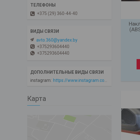
+375 (29) 360-44-40
Накл
(ABS
avto.360@yandex.by
+375293604440
+375293604440
instagram
https://www.instagram.com/avto360
Карта