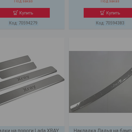
Под заказ
Под заказ
Купить
Купить
70594279
70594383
адки на пороги Lada XRAY
Накладка Ладья на бамп