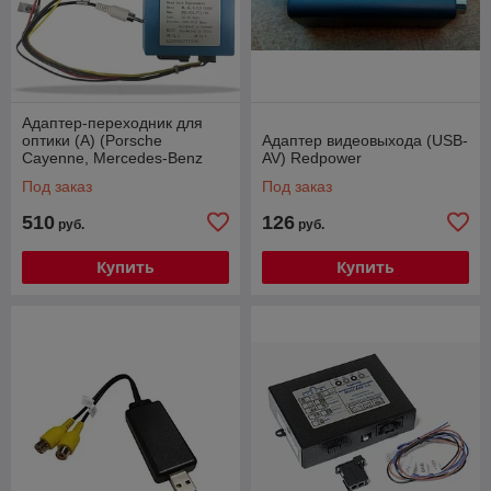
Адаптер-переходник для
оптики (А) (Porsche
Адаптер видеовыхода (USB-
Cayenne, Mercedes-Benz
AV) Redpower
w164, Volkswagen Touareg
Под заказ
Под заказ
11-17 и др.)
510
126
руб.
руб.
Купить
Купить