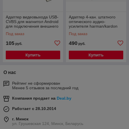
Адаптер видеовыхода USB-
Адаптер 4-кан. штатного
CVBS для магнитол Android
оптического аудио-
для подключения внешнего
усилителя harman/kardon
монитора
(Mercedes, BMW) и Bose
Под заказ
Под заказ
(Porsche Cayenne)
105
490
руб.
руб.
Купить
Купить
О нас
Рейтинг не сформирован
Менее 5 отзывов за последний год
Компания продает на
Deal.by
Работает с 28.10.2014
г. Минск
ул. Грушевская 124, Минск, Беларусь