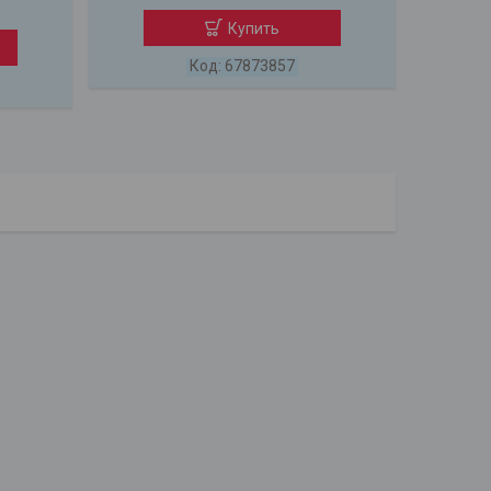
Купить
67873857