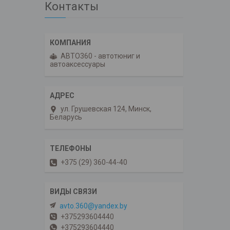
Контакты
АВТО360 - автотюниг и
автоаксессуары
ул. Грушевская 124, Минск,
Беларусь
+375 (29) 360-44-40
avto.360@yandex.by
+375293604440
+375293604440