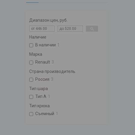
Диапазон цен, руб.
Наличие
В наличии
1
Марка
Renault
3
Страна производитель
Россия
3
Тип шара
Тип A
1
Тип крюка
Съемный
1