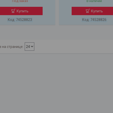
Под заказ
В наличии
Купить
Купить
74528823
74528826