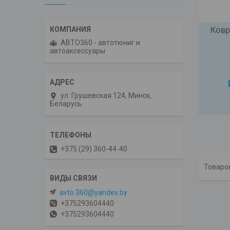
Ковр
АВТО360 - автотюниг и
автоаксессуары
ул. Грушевская 124, Минск,
Беларусь
+375 (29) 360-44-40
avto.360@yandex.by
+375293604440
+375293604440