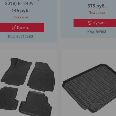
2018) № 84991
375
руб.
145
руб.
Под заказ
Под заказ
Купить
Купить
84963
80716680