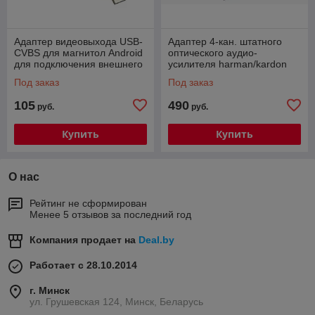
Адаптер видеовыхода USB-
Адаптер 4-кан. штатного
CVBS для магнитол Android
оптического аудио-
для подключения внешнего
усилителя harman/kardon
монитора
(Mercedes, BMW) и Bose
Под заказ
Под заказ
(Porsche Cayenne)
105
490
руб.
руб.
Купить
Купить
О нас
Рейтинг не сформирован
Менее 5 отзывов за последний год
Компания продает на
Deal.by
Работает с 28.10.2014
г. Минск
ул. Грушевская 124, Минск, Беларусь