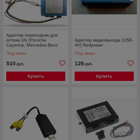
Адаптер-переходник для
оптики (А) (Porsche
Адаптер видеовыхода (USB-
Cayenne, Mercedes-Benz
AV) Redpower
w164, Volkswagen Touareg
Под заказ
Под заказ
11-17 и др.)
510
126
руб.
руб.
Купить
Купить