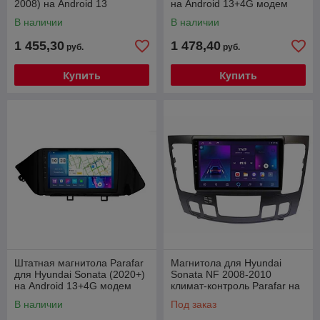
2008) на Android 13
на Android 13+4G модем
(3/32gb+4g) с крутилкой
4/64gb
В наличии
В наличии
1 455,30
1 478,40
руб.
руб.
Купить
Купить
Штатная магнитола Parafar
Магнитола для Hyundai
для Hyundai Sonata (2020+)
Sonata NF 2008-2010
на Android 13+4G модем
климат-контроль Parafar на
2/32gb
Андроид 14.0 (4/64gb/4g)
В наличии
Под заказ