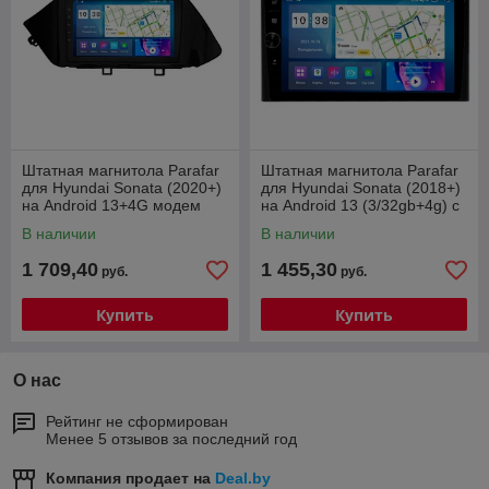
Штатная магнитола Parafar
Штатная магнитола Parafar
для Hyundai Sonata (2020+)
для Hyundai Sonata (2018+)
на Android 13+4G модем
на Android 13 (3/32gb+4g) с
8/128gb
крутилкой
В наличии
В наличии
1 709,40
1 455,30
руб.
руб.
Купить
Купить
О нас
Рейтинг не сформирован
Менее 5 отзывов за последний год
Компания продает на
Deal.by