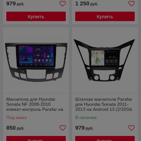
979
1 250
руб.
руб.
Купить
Купить
Магнитола для Hyundai
Штатная магнитола Parafar
Sonata NF 2008-2010
для Hyundai Sonata 2011-
климат-контроль Parafar на
2013 на Android 13 (2/32Gb
Андроид 14.0 (2/32gb/4g)
+ 4G) (2/32Gb + 4G)
Под заказ
В наличии
(PF310FHD)
850
979
руб.
руб.
Купить
Купить