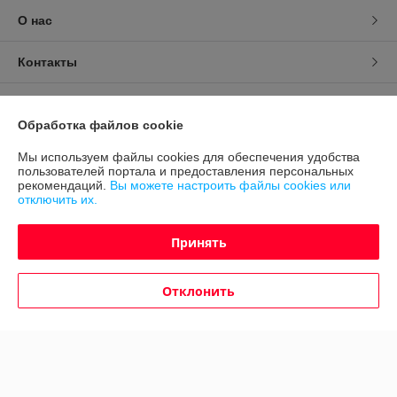
О нас
Контакты
Доставка и оплата
Обработка файлов cookie
График работы
Мы используем файлы cookies для обеспечения удобства
пользователей портала и предоставления персональных
рекомендаций.
Вы можете настроить файлы cookies или
Полная версия сайта
отключить их.
Политика обработки cookies
Принять
Сайт создан на платформе Deal.by
Отклонить
Информация для покупателя