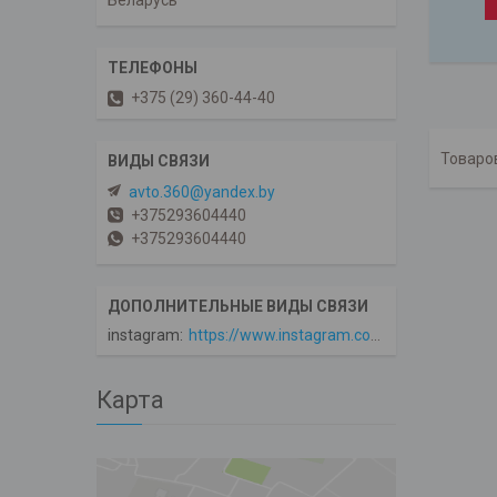
Беларусь
+375 (29) 360-44-40
avto.360@yandex.by
+375293604440
+375293604440
instagram
https://www.instagram.com/avto360
Карта