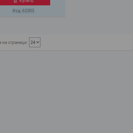
Купить
62303