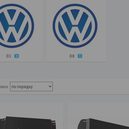
B5
B8
3
1